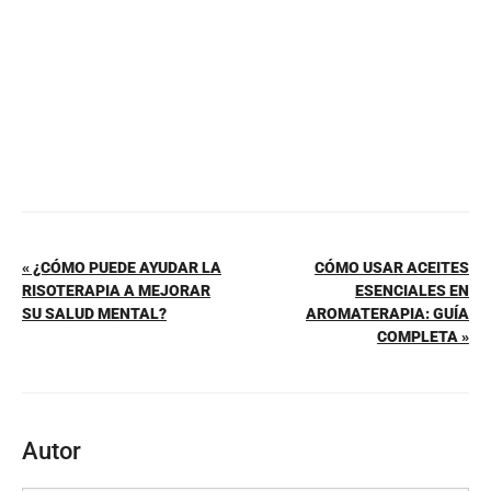
k
« ¿CÓMO PUEDE AYUDAR LA
CÓMO USAR ACEITES
RISOTERAPIA A MEJORAR
ESENCIALES EN
SU SALUD MENTAL?
AROMATERAPIA: GUÍA
COMPLETA »
Autor