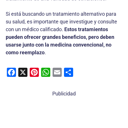
Si está buscando un tratamiento alternativo para
su salud, es importante que investigue y consulte
con un médico calificado.
Estos tratamientos
pueden ofrecer grandes beneficios, pero deben
usarse junto con la medicina convencional, no
como reemplazo
.
F
X
Pi
W
E
C
a
nt
h
m
o
c
er
at
ai
m
Publicidad
e
e
s
l
p
b
st
A
ar
o
p
tir
o
p