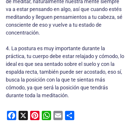
de meditar, naturalmente nuestra mente siempre
va a estar pensando en algo, así que cuando estés
meditando y lleguen pensamientos a tu cabeza, sé
consciente de eso y vuelve a tu estado de
concentración.
4. La postura es muy importante durante la
práctica, tu cuerpo debe estar relajado y cómodo, lo
ideal es que sea sentado sobre el suelo y con la
espalda recta, también puede ser acostado, eso sí,
busca la posición con la que te sientas más
cómodo, ya que será la posición que tendrás
durante toda la meditación.
F
X
Pi
W
E
C
a
nt
h
m
o