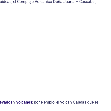
quídeas; el Complejo Volcanico Doña Juana – Cascabel,
nevados
y
volcanes
; por ejemplo, el volcán Galeras que es