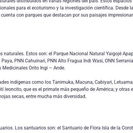
rales distribuidos en varias regiones del país. Estos espacios 
nales para el ecoturismo y la investigación científica. Desde 
n cuenta con parques que destacan por sus paisajes impresionan
naturales. Estos son: el Parque Nacional Natural Yaigojé Apap
 Paya, PNN Cahuinarí, PNN Alto Fragua Indi Wasi, ONN Serranía 
 Medicinales Orito Ingi – Ande.
ades indígenas como los Tanimuka, Macuna, Cabiyari, Letuama
tí leoncito, que es el primate más pequeño de América; y otras e
hojas secas, entre mucha más diversidad.
arios. Los santuarios son: el Santuario de Flora Isla de la Coro