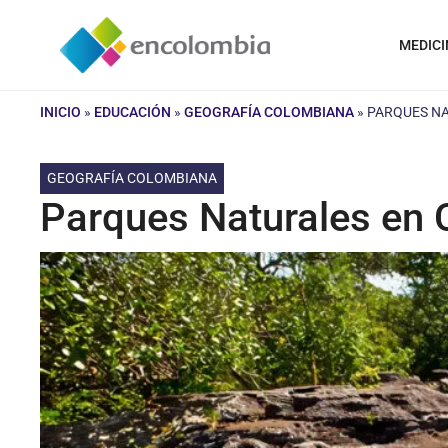
Saltar
al
MEDICI
contenido
INICIO
»
EDUCACIÓN
»
GEOGRAFÍA COLOMBIANA
»
PARQUES N
GEOGRAFÍA COLOMBIANA
Parques Naturales en