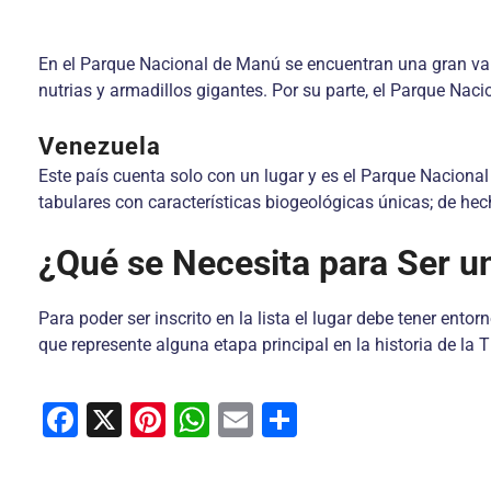
En el Parque Nacional de Manú se encuentran una gran vari
nutrias y armadillos gigantes. Por su parte, el Parque Nac
Venezuela
Este país cuenta solo con un lugar y es el Parque Naciona
tabulares con características biogeológicas únicas; de he
¿Qué se Necesita para Ser u
Para poder ser inscrito en la lista el lugar debe tener ent
que represente alguna etapa principal en la historia de la T
F
X
Pi
W
E
C
a
nt
h
m
o
c
er
at
ai
m