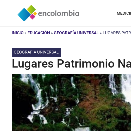
Saltar
al
MEDICI
contenido
INICIO
»
EDUCACIÓN
»
GEOGRAFÍA UNIVERSAL
»
LUGARES PATR
GEOGRAFÍA UNIVERSAL
Lugares Patrimonio Na