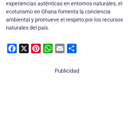
experiencias auténticas en entornos naturales, el
ecoturismo en Ghana fomenta la conciencia
ambiental y promueve el respeto por los recursos
naturales del país.
F
X
Pi
W
E
C
a
nt
h
m
o
c
er
at
ai
m
Publicidad
e
e
s
l
p
b
st
A
ar
o
p
tir
o
p
k