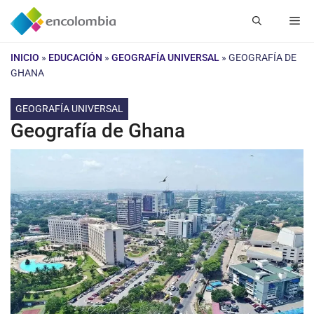
Saltar
Me
al
contenido
INICIO
»
EDUCACIÓN
»
GEOGRAFÍA UNIVERSAL
»
GEOGRAFÍA DE
GHANA
GEOGRAFÍA UNIVERSAL
Geografía de Ghana