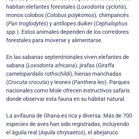
habitan elefantes forestales (
Loxodonta cyclotis
),
monos colobos (
Colobus polykomos
), chimpancés
(
Pan troglodytes
) y antílopes duiker (
Cephalophus
spp.
). Estos animales dependen de los corredores
forestales para moverse y alimentarse.
En las sabanas septentrionales viven elefantes de
sabana (
Loxodonta africana
), jirafas (
Giraffa
camelopardalis rothschildi
), hienas manchadas
(
Crocuta crocuta
) y leones (
Panthera leo
). Parques
nacionales como Mole ofrecen instructivos safaris
donde observar esta fauna en su hábitat natural.
La avifauna de Ghana es rica y diversa. Más de 700
especies de aves han sido registradas, incluyendo
el águila real (
Aquila chrysaetos
), el abejaruco