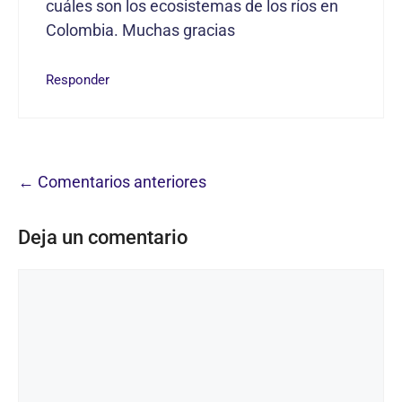
cuáles son los ecosistemas de los ríos en
Colombia. Muchas gracias
Responder
Navegación
← Comentarios anteriores
de
Deja un comentario
comentarios
Comentario