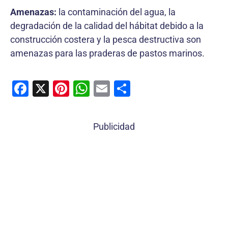
Amenazas:
la contaminación del agua, la
degradación de la calidad del hábitat debido a la
construcción costera y la pesca destructiva son
amenazas para las praderas de pastos marinos.
F
X
Pi
W
E
C
a
nt
h
m
o
c
er
at
ai
m
Publicidad
e
e
s
l
p
b
st
A
ar
o
p
tir
o
p
k