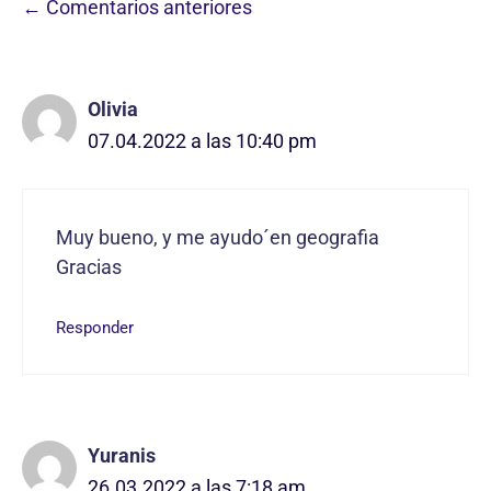
Navegación
← Comentarios anteriores
de
comentarios
Olivia
07.04.2022 a las 10:40 pm
Muy bueno, y me ayudo´en geografia
Gracias
Responder
Yuranis
26.03.2022 a las 7:18 am