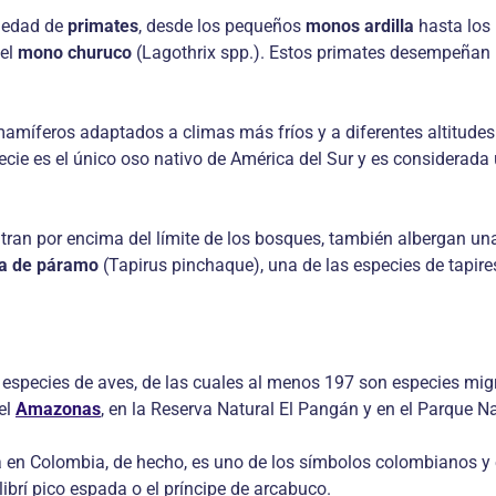
riedad de
primates
, desde los pequeños
monos ardilla
hasta los
 el
mono churuco
(Lagothrix spp.). Estos primates desempeñan un
amíferos adaptados a climas más fríos y a diferentes altitudes
e es el único oso nativo de América del Sur y es considerada u
ran por encima del límite de los bosques, también albergan un
a de páramo
(Tapirus pinchaque), una de las especies de tap
 especies de aves, de las cuales al menos 197 son especies mig
el
Amazonas
, en la Reserva Natural El Pangán y en el Parque 
a en Colombia, de hecho, es uno de los símbolos colombianos y 
ibrí pico espada o el príncipe de arcabuco.