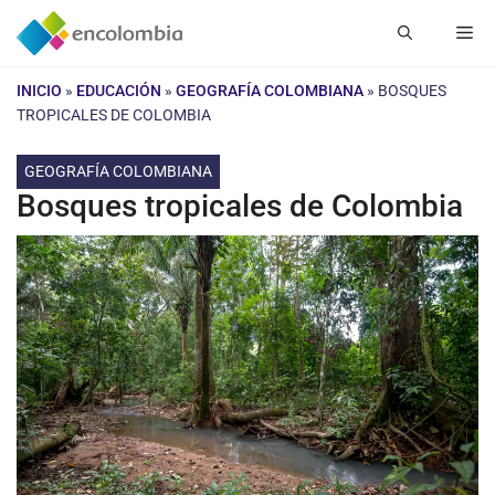
Saltar
Me
al
contenido
INICIO
»
EDUCACIÓN
»
GEOGRAFÍA COLOMBIANA
»
BOSQUES
TROPICALES DE COLOMBIA
GEOGRAFÍA COLOMBIANA
Bosques tropicales de Colombia