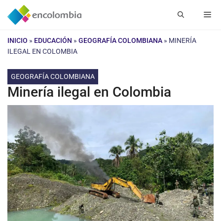
Saltar
Me
al
contenido
INICIO
»
EDUCACIÓN
»
GEOGRAFÍA COLOMBIANA
»
MINERÍA
ILEGAL EN COLOMBIA
GEOGRAFÍA COLOMBIANA
Minería ilegal en Colombia