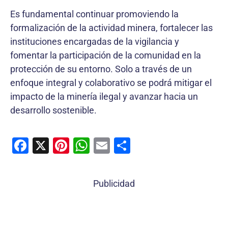
Es fundamental continuar promoviendo la
formalización de la actividad minera, fortalecer las
instituciones encargadas de la vigilancia y
fomentar la participación de la comunidad en la
protección de su entorno. Solo a través de un
enfoque integral y colaborativo se podrá mitigar el
impacto de la minería ilegal y avanzar hacia un
desarrollo sostenible.
F
X
Pi
W
E
C
a
nt
h
m
o
c
er
at
ai
m
Publicidad
e
e
s
l
p
b
st
A
ar
o
p
tir