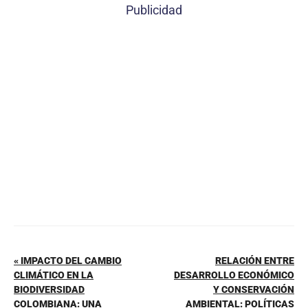
c
er
at
ai
m
Publicidad
e
e
s
l
p
b
st
A
ar
o
p
tir
o
p
k
« IMPACTO DEL CAMBIO
RELACIÓN ENTRE
CLIMÁTICO EN LA
DESARROLLO ECONÓMICO
BIODIVERSIDAD
Y CONSERVACIÓN
COLOMBIANA: UNA
AMBIENTAL: POLÍTICAS