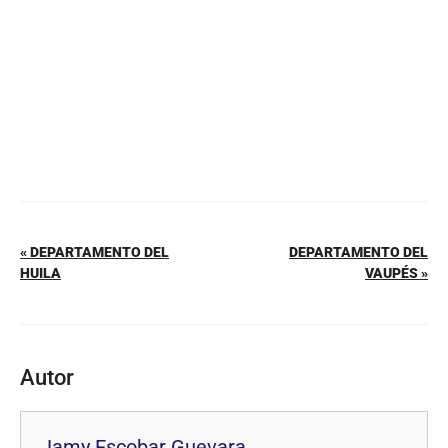
o
p
k
« DEPARTAMENTO DEL
DEPARTAMENTO DEL
HUILA
VAUPÉS »
Autor
Jamy Escobar Guevara