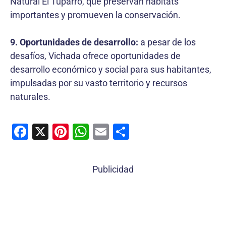
Natural El Tuparro, que preservan hábitats
importantes y promueven la conservación.
9. Oportunidades de desarrollo:
a pesar de los
desafíos, Vichada ofrece oportunidades de
desarrollo económico y social para sus habitantes,
impulsadas por su vasto territorio y recursos
naturales.
F
X
Pi
W
E
C
a
nt
h
m
o
c
er
at
ai
m
Publicidad
e
e
s
l
p
b
st
A
ar
o
p
tir