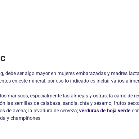
nc
 mg, debe ser algo mayor en mujeres embarazadas y madres lact
entes en este mineral; por eso lo indicado es incluir varios alim
s mariscos, especialmente las almejas y ostras; la carne de res
ción las semillas de calabaza, sandía, chía y sésamo; frutos sec
os de avena; la levadura de cerveza;
verduras de hoja verde
com
tada y champiñones.