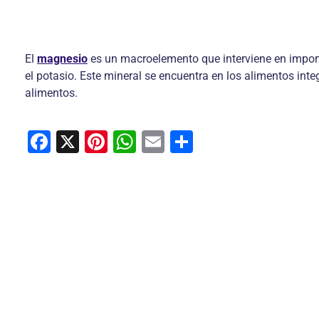
El
magnesio
es un macroelemento que interviene en importan
el potasio. Este mineral se encuentra en los alimentos int
alimentos.
F
X
Pi
W
E
C
a
nt
h
m
o
c
er
at
ai
m
e
e
s
l
p
b
st
A
ar
o
p
tir
o
p
k