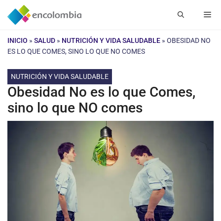
Saltar
Me
al
contenido
INICIO
»
SALUD
»
NUTRICIÓN Y VIDA SALUDABLE
»
OBESIDAD NO
ES LO QUE COMES, SINO LO QUE NO COMES
NUTRICIÓN Y VIDA SALUDABLE
Obesidad No es lo que Comes,
sino lo que NO comes