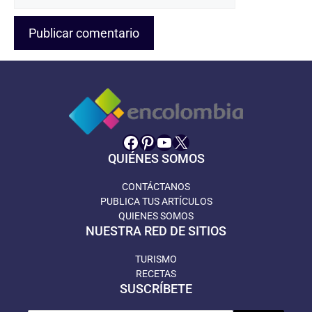
web
Facebook
Pinterest
YouTube
X
QUIÉNES SOMOS
CONTÁCTANOS
PUBLICA TUS ARTÍCULOS
QUIENES SOMOS
NUESTRA RED DE SITIOS
TURISMO
RECETAS
SUSCRÍBETE