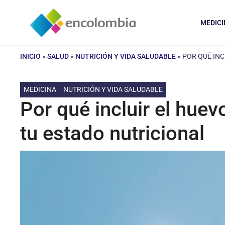
Saltar
al
MEDICI
contenido
INICIO
»
SALUD
»
NUTRICIÓN Y VIDA SALUDABLE
»
POR QUÉ INC
MEDICINA
NUTRICIÓN Y VIDA SALUDABLE
Por qué incluir el hue
tu estado nutricional