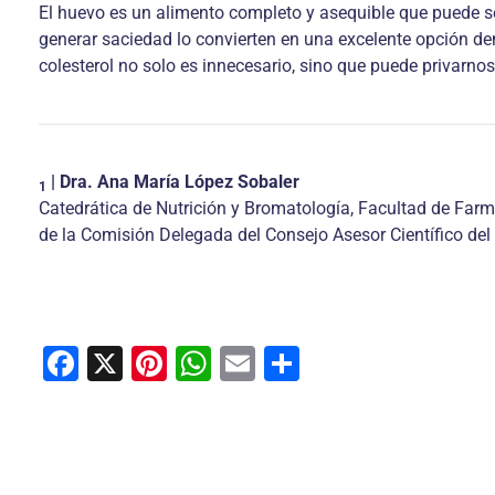
El huevo es un alimento completo y asequible que puede ser
generar saciedad lo convierten en una excelente opción de
colesterol no solo es innecesario, sino que puede privarnos
| Dra. Ana María López Sobaler
1
Catedrática de Nutrición y Bromatología, Facultad de Far
de la Comisión Delegada del Consejo Asesor Científico del 
F
X
Pi
W
E
C
a
nt
h
m
o
c
er
at
ai
m
e
e
s
l
p