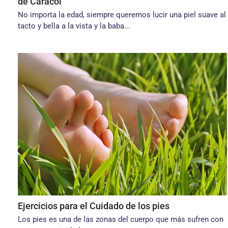
de Caracol
No importa la edad, siempre queremos lucir una piel suave al
tacto y bella a la vista y la baba...
Ejercicios para el Cuidado de los pies
Los pies es una de las zonas del cuerpo que más sufren con