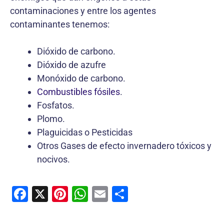
contaminaciones y entre los agentes
contaminantes tenemos:
Dióxido de carbono.
Dióxido de azufre
Monóxido de carbono.
Combustibles fósiles
.
Fosfatos.
Plomo.
Plaguicidas o Pesticidas
Otros Gases de efecto invernadero tóxicos y
nocivos.
F
X
Pi
W
E
C
a
nt
h
m
o