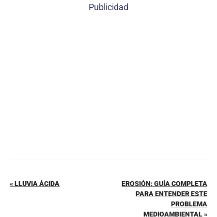
c
er
at
ai
m
Publicidad
e
e
s
l
p
b
st
A
ar
o
p
tir
o
p
k
« LLUVIA ÁCIDA
EROSIÓN: GUÍA COMPLETA
PARA ENTENDER ESTE
PROBLEMA
MEDIOAMBIENTAL »