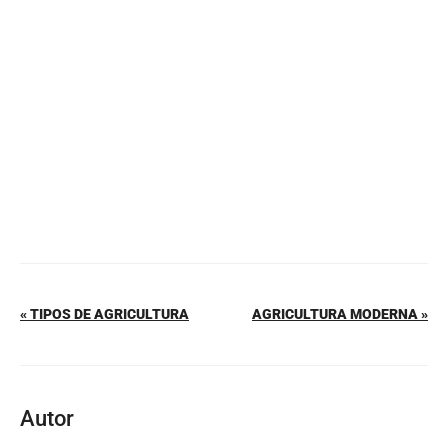
b
st
A
ar
o
p
tir
o
p
k
« TIPOS DE AGRICULTURA
AGRICULTURA MODERNA »
Autor