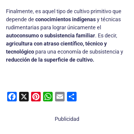
Finalmente, es aquel tipo de cultivo primitivo que
depende de
conocimientos indígenas
y técnicas
rudimentarias para lograr únicamente el
autoconsumo o subsistencia familiar
. Es decir,
agricultura con
atraso científico, técnico y
tecnológico
para una economía de subsistencia y
reducción de la superficie de cultivo.
F
X
Pi
W
E
C
a
nt
h
m
o
c
er
at
ai
m
Publicidad
e
e
s
l
p