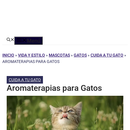
Menú
INICIO
»
VIDA Y ESTILO
»
MASCOTAS
»
GATOS
»
CUIDA A TU GATO
»
AROMATERAPIAS PARA GATOS
CUIDA A TU GATO
Aromaterapias para Gatos