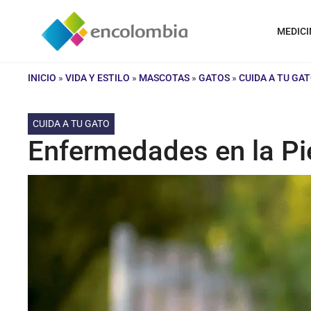
Saltar
al
MEDICI
contenido
INICIO
»
VIDA Y ESTILO
»
MASCOTAS
»
GATOS
»
CUIDA A TU GA
CUIDA A TU GATO
Enfermedades en la Pie