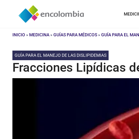
Saltar
al
MEDICI
contenido
INICIO
»
MEDICINA
»
GUÍAS PARA MÉDICOS
»
GUÍA PARA EL MAN
GUÍA PARA EL MANEJO DE LAS DISLIPIDEMIAS
Fracciones Lipídicas de