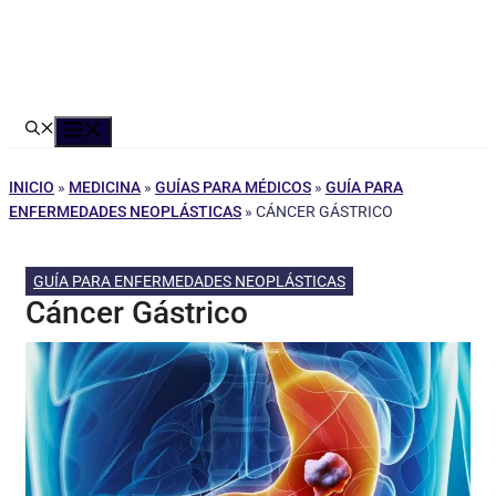
Menú
INICIO
»
MEDICINA
»
GUÍAS PARA MÉDICOS
»
GUÍA PARA
ENFERMEDADES NEOPLÁSTICAS
»
CÁNCER GÁSTRICO
GUÍA PARA ENFERMEDADES NEOPLÁSTICAS
Cáncer Gástrico