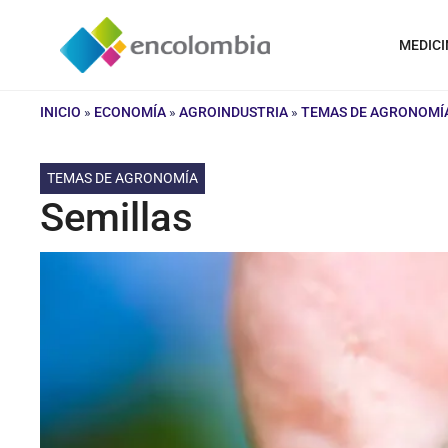
Saltar
al
MEDICI
contenido
INICIO
»
ECONOMÍA
»
AGROINDUSTRIA
»
TEMAS DE AGRONOMÍ
TEMAS DE AGRONOMÍA
Semillas