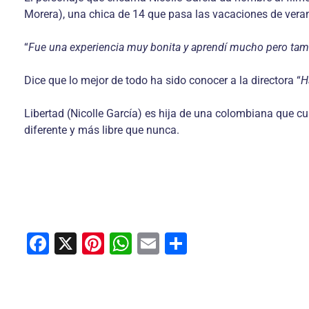
Morera), una chica de 14 que pasa las vacaciones de veran
“
Fue una experiencia muy bonita y aprendí mucho pero tam
Dice que lo mejor de todo ha sido conocer a la directora “
H
Libertad (Nicolle García) es hija de una colombiana que cu
diferente y más libre que nunca.
F
X
Pi
W
E
C
a
nt
h
m
o
c
er
at
ai
m