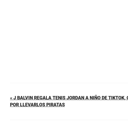
e
e
s
l
p
b
st
A
ar
o
p
tir
o
p
k
« J BALVIN REGALA TENIS JORDAN A NIÑO DE TIKTOK,
POR LLEVARLOS PIRATAS