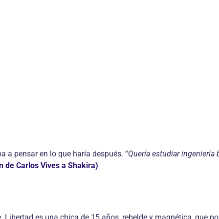
 a pensar en lo que haría después. “
Quería estudiar ingeniería
n de Carlos Vives a Shakira)
. Libertad es una chica de 15 años, rebelde y magnética, que pon