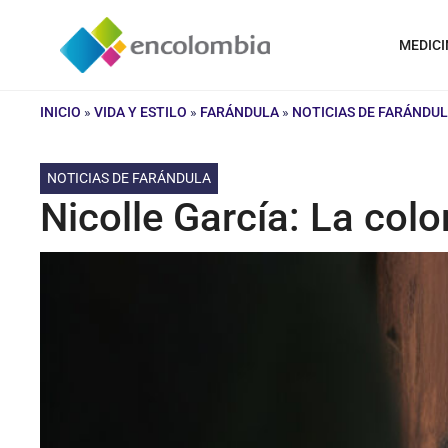
Saltar
al
MEDICI
contenido
INICIO
»
VIDA Y ESTILO
»
FARÁNDULA
»
NOTICIAS DE FARÁNDU
NOTICIAS DE FARÁNDULA
Nicolle García: La co