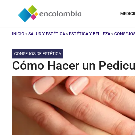
Saltar
al
MEDICI
contenido
INICIO
»
SALUD Y ESTÉTICA
»
ESTÉTICA Y BELLEZA
»
CONSEJOS
CONSEJOS DE ESTÉTICA
Cómo Hacer un Pedicur