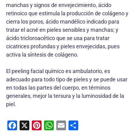
manchas y signos de envejecimiento, ácido
retinoico que estimula la producción de colágeno y
cierra los poros, ácido mandélico indicado para
tratar el acné en pieles sensibles y manchas; y
ácido tricloroacético que se usa para tratar
cicatrices profundas y pieles envejecidas, pues
activa la síntesis de colágeno.
El peeling facial químico es ambulatorio, es
adecuado para todo tipo de pieles y se puede usar
en todas las partes del cuerpo, en términos
generales, mejor la tersura y la luminosidad de la
piel.
F
X
Pi
W
E
C
a
nt
h
m
o