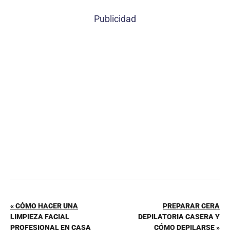
c
er
at
ai
m
Publicidad
e
e
s
l
p
b
st
A
ar
o
p
tir
o
p
k
« CÓMO HACER UNA
PREPARAR CERA
LIMPIEZA FACIAL
DEPILATORIA CASERA Y
PROFESIONAL EN CASA
CÓMO DEPILARSE »