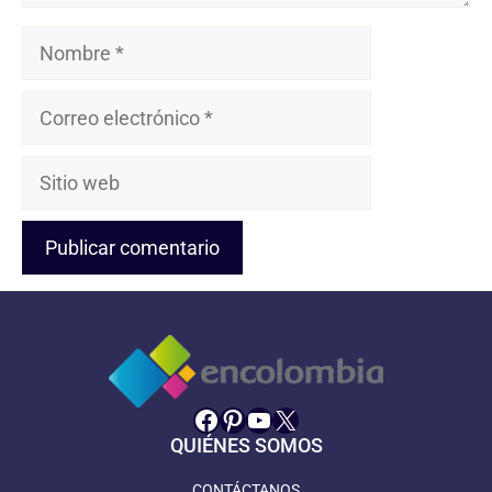
Nombre
Correo
electrónico
Sitio
web
Facebook
Pinterest
YouTube
X
QUIÉNES SOMOS
CONTÁCTANOS