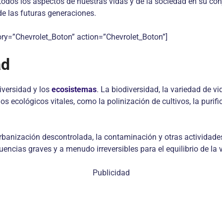
todos los aspectos de nuestras vidas y de la sociedad en su con
e las futuras generaciones.
ry=”Chevrolet_Boton” action=”Chevrolet_Boton”]
ad
iversidad y los
ecosistemas
. La biodiversidad, la variedad de v
ecológicos vitales, como la polinización de cultivos, la purific
 urbanización descontrolada, la contaminación y otras activida
uencias graves y a menudo irreversibles para el equilibrio de la v
Publicidad