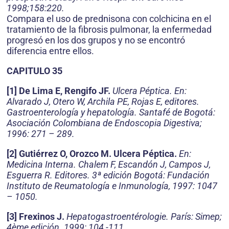
1998;158:220.
Compara el uso de prednisona con colchicina en el
tratamiento de la fibrosis pulmonar, la enfermedad
progresó en los dos grupos y no se encontró
diferencia entre ellos.
CAPITULO 35
[1] De Lima E, Rengifo JF.
Ulcera Péptica. En:
Alvarado J, Otero W, Archila PE, Rojas E, editores.
Gastroenterología y hepatología. Santafé de Bogotá:
Asociación Colombiana de Endoscopia Digestiva;
1996: 271 – 289.
[2] Gutiérrez O, Orozco M. Ulcera Péptica.
En:
Medicina Interna. Chalem F, Escandón J, Campos J,
Esguerra R. Editores. 3ª edición Bogotá: Fundación
Instituto de Reumatología e Inmunología, 1997: 1047
– 1050.
[3] Frexinos J.
Hepatogastroentérologie. París: Simep;
4ème edición. 1999: 104 -111.