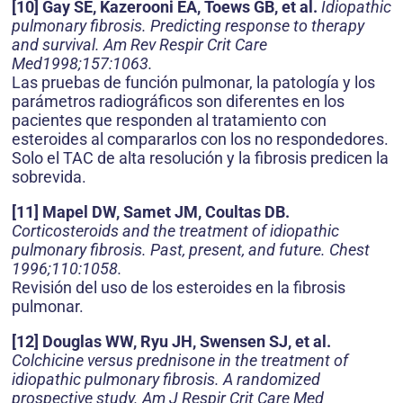
[10] Gay SE, Kazerooni EA, Toews GB, et al.
Idiopathic
pulmonary fibrosis. Predicting response to therapy
and survival. Am Rev Respir Crit Care
Med1998;157:1063.
Las pruebas de función pulmonar, la patología y los
parámetros radiográficos son diferentes en los
pacientes que responden al tratamiento con
esteroides al compararlos con los no respondedores.
Solo el TAC de alta resolución y la fibrosis predicen la
sobrevida.
[11] Mapel DW, Samet JM, Coultas DB.
Corticosteroids and the treatment of idiopathic
pulmonary fibrosis. Past, present, and future. Chest
1996;110:1058.
Revisión del uso de los esteroides en la fibrosis
pulmonar.
[12] Douglas WW, Ryu JH, Swensen SJ, et al.
Colchicine versus prednisone in the treatment of
idiopathic pulmonary fibrosis. A randomized
prospective study. Am J Respir Crit Care Med