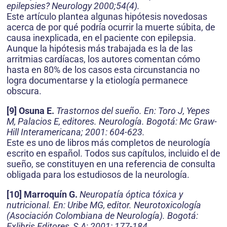
epilepsies? Neurology 2000;54(4).
Este artículo plantea algunas hipótesis novedosas
acerca de por qué podría ocurrir la muerte súbita, de
causa inexplicada, en el paciente con epilepsia.
Aunque la hipótesis más trabajada es la de las
arritmias cardíacas, los autores comentan cómo
hasta en 80% de los casos esta circunstancia no
logra documentarse y la etiología permanece
obscura.
[9] Osuna E.
Trastornos del sueño. En: Toro J, Yepes
M, Palacios E, editores. Neurología. Bogotá: Mc Graw-
Hill Interamericana; 2001: 604-623.
Este es uno de libros más completos de neurología
escrito en español. Todos sus capítulos, incluido el de
sueño, se constituyen en una referencia de consulta
obligada para los estudiosos de la neurología.
[10] Marroquín G.
Neuropatía óptica tóxica y
nutricional. En: Uribe MG, editor. Neurotoxicología
(Asociación Colombiana de Neurología). Bogotá:
Exlibris Editores, S.A; 2001: 177-184.