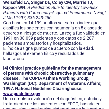
Weissfeld LA, Singer DE, Coley CM, Marrie TJ,
Kapoor WN.
A Prediction Rule to Identify Low-Risk
Patients with Community-Acquired Pneumonia. N Engl
J Med 1997; 336:243-250.
Con base en 14.199 adultos se creó un índice que
clasifica los pacientes con neumonía en 5 clases de
acuerdo al riesgo de muerte. La regla fue validada en
1991 en 38.039 pacientes y con datos de 2.287
pacientes ambulatorios y hospitalizados.
El índice asigna puntos de acuerdo con la edad,
hallazgos al examen físico y resultados de
laboratorio.
[4] Clinical practice guideline for the management
of persons with chronic obstructive pulmonary
disease. The COPD/Asthma Working Group,
Washington (DC): Department of Veterans Affairs;
1997. National Guideline Clearinghouse.
www.guideline.gov
Una completa evaluación del diagnóstico, estudio y
tratamiento de los pacientes con EPOC, basada en
una revisión y evaluación sistemática de la literatura,