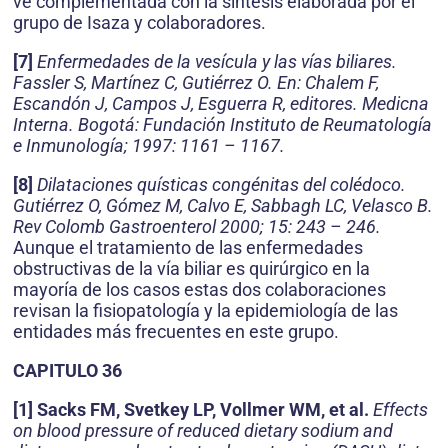
ve complementada con la síntesis elaborada por el
grupo de Isaza y colaboradores.
[7]
Enfermedades de la vesícula y las vías biliares.
Fassler S, Martínez C, Gutiérrez O. En: Chalem F,
Escandón J, Campos J, Esguerra R, editores. Medicna
Interna. Bogotá: Fundación Instituto de Reumatología
e Inmunología; 1997: 1161 – 1167.
[8]
Dilataciones quísticas congénitas del colédoco.
Gutiérrez O, Gómez M, Calvo E, Sabbagh LC, Velasco B.
Rev Colomb Gastroenterol 2000; 15: 243 – 246.
Aunque el tratamiento de las enfermedades
obstructivas de la vía biliar es quirúrgico en la
mayoría de los casos estas dos colaboraciones
revisan la fisiopatología y la epidemiología de las
entidades más frecuentes en este grupo.
CAPITULO 36
[1] Sacks FM, Svetkey LP, Vollmer WM, et al.
Effects
on blood pressure of reduced dietary sodium and