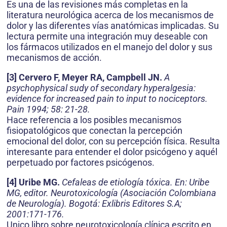
Es una de las revisiones más completas en la
literatura neurológica acerca de los mecanismos de
dolor y las diferentes vías anatómicas implicadas. Su
lectura permite una integración muy deseable con
los fármacos utilizados en el manejo del dolor y sus
mecanismos de acción.
[3] Cervero F, Meyer RA, Campbell JN.
A
psychophysical sudy of secondary hyperalgesia:
evidence for increased pain to input to nociceptors.
Pain 1994; 58: 21-28.
Hace referencia a los posibles mecanismos
fisiopatológicos que conectan la percepción
emocional del dolor, con su percepción física. Resulta
interesante para entender el dolor psicógeno y aquél
perpetuado por factores psicógenos.
[4] Uribe MG.
Cefaleas de etiología tóxica. En: Uribe
MG, editor. Neurotoxicología (Asociación Colombiana
de Neurología). Bogotá: Exlibris Editores S.A;
2001:171-176.
Unico libro sobre neurotoxicología clínica escrito en