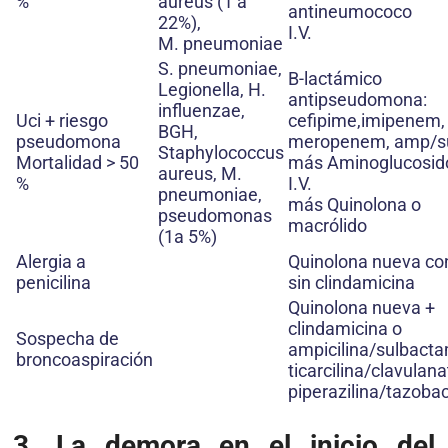
%
aureus (1 a
antineumococo
22%),
I.V.
M. pneumoniae
S. pneumoniae,
B-lactámico
Legionella, H.
antipseudomona:
influenzae,
Uci + riesgo
cefipime,imipenem,
BGH,
pseudomona
meropenem, amp/s
Staphylococcus
Mortalidad > 50
más Aminoglucosid
aureus, M.
%
I.V.
pneumoniae,
más Quinolona o
pseudomonas
macrólido
(1a 5%)
Alergia a
Quinolona nueva co
penicilina
sin clindamicina
Quinolona nueva +
clindamicina o
Sospecha de
ampicilina/sulbacta
broncoaspiración
ticarcilina/clavulana
piperazilina/tazob
3.
La demora en el inicio del