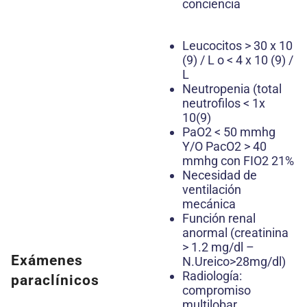
conciencia
Leucocitos > 30 x 10
(9) / L o < 4 x 10 (9) /
L
Neutropenia (total
neutrofilos < 1x
10(9)
PaO2 < 50 mmhg
Y/O PacO2 > 40
mmhg con FIO2 21%
Necesidad de
ventilación
mecánica
Función renal
anormal (creatinina
> 1.2 mg/dl –
Exámenes
N.Ureico>28mg/dl)
Radiología:
paraclínicos
compromiso
multilobar,