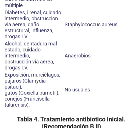
múltiple
Diabetes, i renal, cuidado
intermedio, obstruccion
via aerea, daño
Staphylococcus aureus
estructural, influenza,
drogas I.V.
Alcohol, dentadura mal
estado, cuidado
intermedio,
Anaerobios
obstrucción vía aerea,
drogas I.V.
Exposición: murciélagos,
pájaros (Clamydia
psitaci),
No usuales
gatos (Coxiella burnetii),
conejos (Francisella
talurensis).
Tabla 4. Tratamiento antibiotico inicial.
(Recomendación B II)