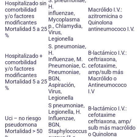
S. pneumoniae,
Hospitalizado sin
H.
comorbilidad
Macrólido I.V.:
influenzae,
y/o factores
azitromicina o
Mycoplasma
modificantes
Quinolona
p., Chlamydia,
Mortalidad 5 a 25
antineumococo I.V.
Virus,
%
Legionella
S. pneumoniae,
H.
B-lactámico I.V.:
Hospitalizado +
Influenzae, M.
ceftriaxona,
comorbilidad
Pneumoniae, C.
cefotaxime,
y/o factores
Pneumoniae,
amp/sulb más
modificantes
BGN,
Macrólido o
Mortalidad 5 a 25
Aspiración,
Antineumococo
%
Virus,
I.V
Legionella
S pneumoniae,
B-lactámico I.V.:
Legionella, H.
cefotaxime
Uci – no riesgo
Influenzae,
ceftriaxona, amp/
pseudomona
BGN,
sulb más macrólido I
Mortalidad > 50
Staphylococcus
o Quinolona