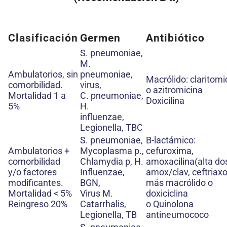
Clasificación
Germen
Antibiótico
S. pneumoniae,
M.
Ambulatorios, sin
pneumoniae,
Macrólido: claritomi
comorbilidad.
virus,
o azitromicina
Mortalidad 1 a
C. pneumoniae,
Doxicilina
5%
H.
influenzae,
Legionella, TBC
S. pneumoniae,
B-lactámico:
Ambulatorios +
Mycoplasma p.,
cefuroxima,
comorbilidad
Chlamydia p, H.
amoxacilina(alta dos
y/o factores
Influenzae,
amox/clav, ceftriax
modificantes.
BGN,
más macrólido o
Mortalidad < 5%
Virus M.
doxiciclina
Reingreso 20%
Catarrhalis,
o Quinolona
Legionella, TB
antineumococo