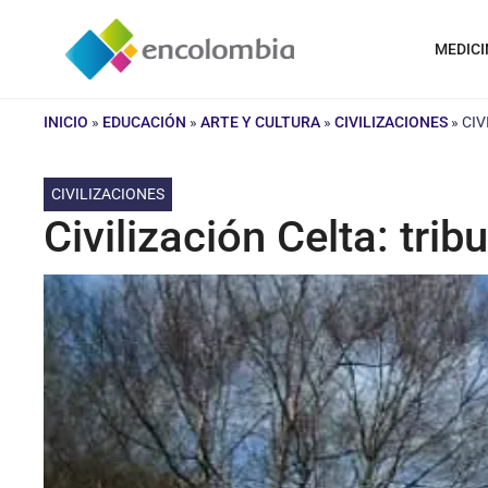
Saltar
al
MEDICI
contenido
INICIO
»
EDUCACIÓN
»
ARTE Y CULTURA
»
CIVILIZACIONES
»
CIV
CIVILIZACIONES
Civilización Celta: tri