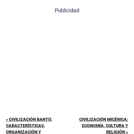
c
er
at
ai
m
Publicidad
e
e
s
l
p
b
st
A
ar
o
p
tir
o
p
k
« CIVILIZACIÓN BANTÚ:
CIVILIZACIÓN MICÉNICA:
CARACTERÍSTICAS,
ECONOMÍA, CULTURA Y
ORGANIZACIÓN Y
RELIGIÓN »