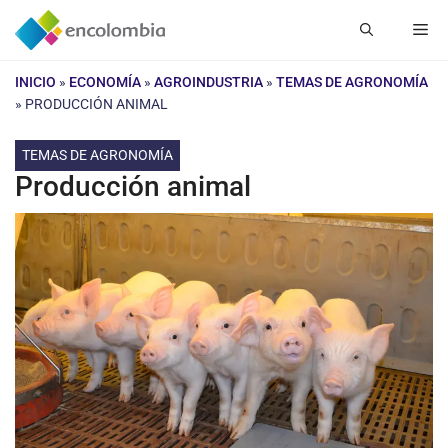
Saltar
Me
al
contenido
INICIO
»
ECONOMÍA
»
AGROINDUSTRIA
»
TEMAS DE AGRONOMÍA
»
PRODUCCIÓN ANIMAL
TEMAS DE AGRONOMÍA
Producción animal