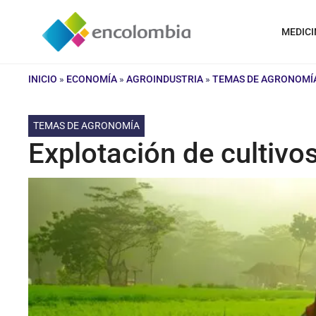
Saltar
al
MEDICI
contenido
INICIO
»
ECONOMÍA
»
AGROINDUSTRIA
»
TEMAS DE AGRONOMÍ
TEMAS DE AGRONOMÍA
Explotación de cultiv