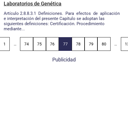
Laboratorios de Genética
Artículo 2.8.8.3.1 Definiciones. Para efectos de aplicación
e interpretación del presente Capítulo se adoptan las
siguientes definiciones: Certificación. Procedimiento
mediante...
1
…
74
75
76
77
78
79
80
…
1
Publicidad