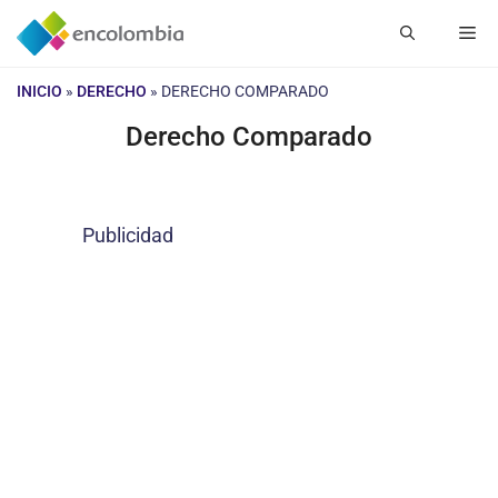
Saltar
Me
al
contenido
INICIO
»
DERECHO
»
DERECHO COMPARADO
Derecho Comparado
Publicidad