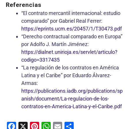
Referencias
“El contrato mercantil internacional: estudio
comparado” por Gabriel Real Ferrer:
https://eprints.ucm.es/20457/1/T30473.pdf
“Derecho contractual comparado en Europa”
por Adolfo J. Martín Jiménez:
https://dialnet.unirioja.es/servlet/articulo?
codigo=3317435
“La regulación de los contratos en América
Latina y el Caribe” por Eduardo Álvarez-
Armas:
https://publications.iadb.org/publications/sp
anish/document/La-regulacion-de-los-
contratos-en-America-Latina-y-el-Caribe.pdf
F
X
Pi
W
E
C