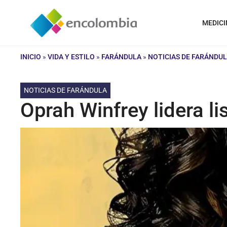
Saltar
al
MEDICI
contenido
INICIO
»
VIDA Y ESTILO
»
FARÁNDULA
»
NOTICIAS DE FARÁNDU
NOTICIAS DE FARÁNDULA
Oprah Winfrey lidera 