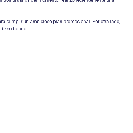
 sonidos urbanos del momento, realizó recientemente una
ara cumplir un ambicioso plan promocional. Por otra lado,
 de su banda.