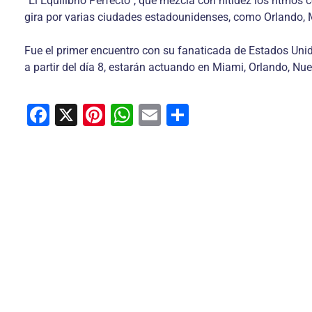
“El Equilibrio Perfecto”, que mezcla con nitidez los ritmo
gira por varias ciudades estadounidenses, como Orlando,
Fue el primer encuentro con su fanaticada de Estados Unid
a partir del día 8, estarán actuando en Miami, Orlando, 
F
X
Pi
W
E
C
a
nt
h
m
o
c
er
at
ai
m
e
e
s
l
p
b
st
A
ar
o
p
tir
o
p
k