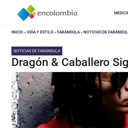
Saltar
al
MEDICI
contenido
INICIO
»
VIDA Y ESTILO
»
FARÁNDULA
»
NOTICIAS DE FARÁNDU
NOTICIAS DE FARÁNDULA
Dragón & Caballero Si