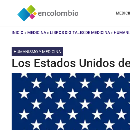
Saltar
al
MEDICI
contenido
INICIO
»
MEDICINA
»
LIBROS DIGITALES DE MEDICINA
»
HUMANI
HUMANISMO Y MEDICINA
Los Estados Unidos d