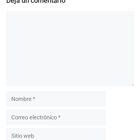
Deja un comentario
Comentario
Nombre
Correo
electrónico
Sitio