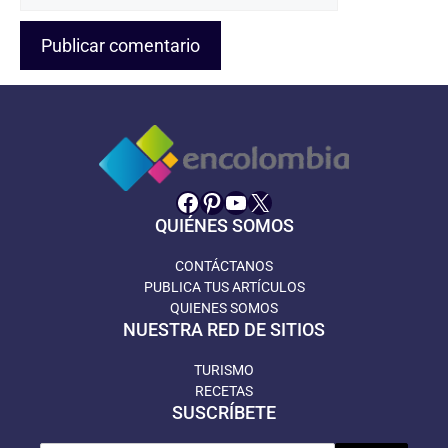
web
Facebook
Pinterest
YouTube
X
QUIÉNES SOMOS
CONTÁCTANOS
PUBLICA TUS ARTÍCULOS
QUIENES SOMOS
NUESTRA RED DE SITIOS
TURISMO
RECETAS
SUSCRÍBETE