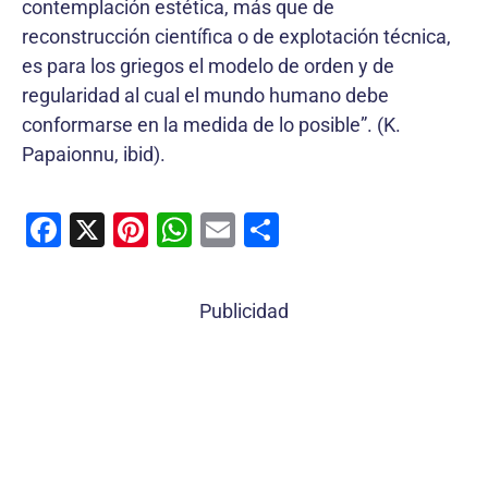
contemplación estética, más que de
reconstrucción científica o de explotación técnica,
es para los griegos el modelo de orden y de
regularidad al cual el mundo humano debe
conformarse en la medida de lo posible”. (K.
Papaionnu, ibid).
F
X
Pi
W
E
C
a
nt
h
m
o
c
er
at
ai
m
Publicidad
e
e
s
l
p
b
st
A
ar
o
p
tir
o
p
k