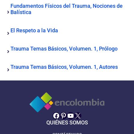
Fundamentos Físicos del Trauma, Nociones de
Balística
El Respeto a la Vida
Trauma Temas Básicos, Volumen. 1, Prólogo
Trauma Temas Básicos, Volumen. 1, Autores
Facebook
Pinterest
YouTube
X
QUIÉNES SOMOS