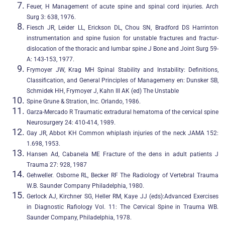
Feuer, H Management of acute spine and spinal cord injuries. Arch
Surg 3: 638, 1976.
Fiesch JR, Leider LL, Erickson DL, Chou SN, Bradford DS Harrinton
instrumentation and spine fusion for unstable fractures and fractur-
dislocation of the thoracic and lumbar spine J Bone and Joint Surg 59-
A: 143-153, 1977.
Frymoyer JW, Krag MH Spinal Stability and Instability: Definitions,
Classification, and General Principles of Managemeny en: Dunsker SB,
Schmidek HH, Frymoyer J, Kahn III AK (ed) The Unstable
Spine Grune & Stration, Inc. Orlando, 1986.
Garza-Mercado R Traumatic extradural hematoma of the cervical spine
Neurosurgery 24: 410-414, 1989.
Gay JR, Abbot KH Common whiplash injuries of the neck JAMA 152:
1.698, 1953.
Hansen Ad, Cabanela ME Fracture of the dens in adult patients J
Trauma 27: 928, 1987
Gehweller. Osborne RL, Becker RF The Radiology of Vertebral Trauma
W.B. Saunder Company Philadelphia, 1980.
Gerlock AJ, Kirchner SG, Heller RM, Kaye JJ (eds):Advanced Exercises
in Diagnostic Rafiology Vol. 11: The Cervical Spine in Trauma WB.
Saunder Company, Philadelphia, 1978.