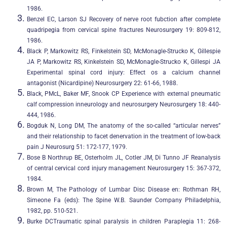
1986.
Benzel EC, Larson SJ Recovery of nerve root fubction after complete
quadripegia from cervical spine fractures Neurosurgery 19: 809-812,
1986.
Black P, Markowitz RS, Finkelstein SD, McMonagle-Strucko K, Gillespie
JA P, Markowitz RS, Kinkelstein SD, McMonagle-Strucko K, Gillespi JA
Experimental spinal cord injury: Effect os a calcium channel
antagonist (Nicardipine) Neurosurgery 22: 61-66, 1988.
Black, PMcL, Baker MF, Snook CP Experience with external pneumatic
calf compression inneurology and neurosurgery Neurosurgery 18: 440-
444, 1986.
Bogduk N, Long DM, The anatomy of the so-called “articular nerves”
and their relationship to facet denervation in the treatment of low-back
pain J Neurosurg 51: 172-177, 1979.
Bose B Northrup BE, Osterholm JL, Cotler JM, Di Tunno JF Reanalysis
of central cervical cord injury management Neurosurgery 15: 367-372,
1984.
Brown M, The Pathology of Lumbar Disc Disease en: Rothman RH,
Simeone Fa (eds): The Spine W.B. Saunder Company Philadelphia,
1982, pp. 510-521.
Burke DCTraumatic spinal paralysis in children Paraplegia 11: 268-