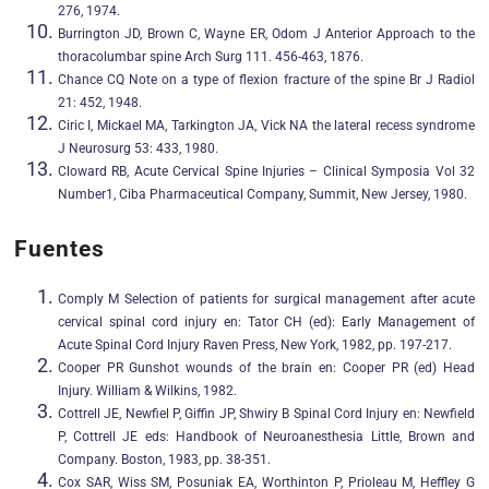
276, 1974.
Burrington JD, Brown C, Wayne ER, Odom J Anterior Approach to the
thoracolumbar spine Arch Surg 111. 456-463, 1876.
Chance CQ Note on a type of flexion fracture of the spine Br J Radiol
21: 452, 1948.
Ciric I, Mickael MA, Tarkington JA, Vick NA the lateral recess syndrome
J Neurosurg 53: 433, 1980.
Cloward RB, Acute Cervical Spine Injuries – Clinical Symposia Vol 32
Number1, Ciba Pharmaceutical Company, Summit, New Jersey, 1980.
Fuentes
Comply M Selection of patients for surgical management after acute
cervical spinal cord injury en: Tator CH (ed): Early Management of
Acute Spinal Cord Injury Raven Press, New York, 1982, pp. 197-217.
Cooper PR Gunshot wounds of the brain en: Cooper PR (ed) Head
Injury. William & Wilkins, 1982.
Cottrell JE, Newfiel P, Giffin JP, Shwiry B Spinal Cord Injury en: Newfield
P, Cottrell JE eds: Handbook of Neuroanesthesia Little, Brown and
Company. Boston, 1983, pp. 38-351.
Cox SAR, Wiss SM, Posuniak EA, Worthinton P, Prioleau M, Heffley G