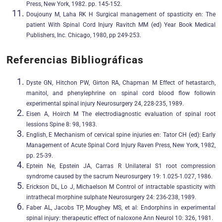
Press, New York, 1982. pp. 145-152.
Doujouny M, Laha RK H Surgical management of spasticity en: The
patient With Spinal Cord Injury Ravitch MM (ed) Year Book Medical
Publishers, Inc. Chicago, 1980, pp 249-253.
Referencias Bibliográficas
Dyste GN, Hitchon PW, Girton RA, Chapman M Effect of hetastarch,
manitol, and phenylephrine on spinal cord blood flow followin
experimental spinal injury Neurosurgery 24, 228-235, 1989.
Eisen A, Hoirch M The electrodiagnostic evaluation of spinal root
lessions Spine 8: 98, 1983.
English, E Mechanism of cervical spine injuries en: Tator CH (ed): Early
Management of Acute Spinal Cord Injury Raven Press, New York, 1982,
pp. 25-39.
Eptein Ne, Epstein JA, Carras R Unilateral S1 root compression
syndrome caused by the sacrum Neurosurgery 19: 1.025-1.027, 1986.
Erickson DL, Lo J, Michaelson M Control of intractable spasticity with
intrathecal morphine sulphate Neurosurgery 24: 236-238, 1989.
Faber AL, Jacobs TP, Moughey MS, et al: Endorphins in experimental
spinal injury: therapeutic effect of naloxone Ann Neurol 10: 326, 1981.