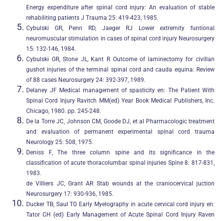
Energy expenditure after spinal cord injury: An evaluation of stable
rehabiliting patients J Trauma 25: 419-423, 1985.
Cybulski GR, Penn RD, Jaeger RJ Lower extremity funtional
neuromuscular stimulation in cases of spinal cord injury Neurosurgery
15: 132-146, 1984.
Cybulski GR, Stone JL, Kant R Outcome of laminectomy for civillan
gushot injuries of the terminal spinal cord and cauda equina: Review
of 88 cases Neurosurgery 24: 392-397, 1989.
Delaney JF Medical management of spasticity en: The Patient With
Spinal Cord Injury Ravitch MM(ed) Year Book Medical Publishers, Inc.
Chicago, 1980. pp. 245-248.
De la Torre JC, Johnson CM, Goode DJ, et al Pharmacologic treatment
and evaluation of permanent experimental spinal cord trauma
Neurology 25: 508, 1975.
Deniss F, The three column spine and its significance in the
classification of acute thoracolumbar spinal injuries Spine 8: 817-831,
1983.
de Villiers JC, Grant AR Stab wounds at the craniocervical juction
Neurosurgery 17: 930-936, 1985.
Ducker TB, Saul TG Early Myelography in acute cervical cord injury en:
Tator CH (ed) Early Management of Acute Spinal Cord Injury Raven