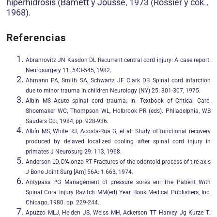
hiperhidrosis (Bamett y Jousse, 1973 (Rossier y cok.,
1968).
Referencias
Abramovitz JN Kasdon DL Recurrent central cord injury: A case report.
Neurosurgery 11: 543-545, 1982.
Ahmann PA, Smith SA, Schwartz JF Clark DB Spinal cord infarction
due to minor trauma in children Neurology (NY) 25: 301-307, 1975.
Albin MS Acute spinal cord trauma: In: Textbook of Critical Care.
Shoemaker WC, Thompson WL, Holbrook PR (eds). Philadelphia, WB
Sauders Co., 1984, pp. 928-936.
Albín MS, White RJ, Acosta-Rua G, et al: Study of functional recoverv
produced by delaved localized cooling after spinal cord injury in
primates J Neurosurg 29: 113, 1968.
Anderson LD, D’Alonzo RT Fractures of the odontoid process of tire axis
J Bone Joint Surg [Am] 56A: 1.663, 1974.
Antypass PG Management of pressure sores en: The Patient With
Spinal Cora Injury Ravitch MM(ed) Year Book Medical Publishers, Inc.
Chicago, 1980. pp. 229-244.
Apuzzo MLJ, Heiden JS, Weiss MH, Ackerson TT Harvey Jg Kurze T: