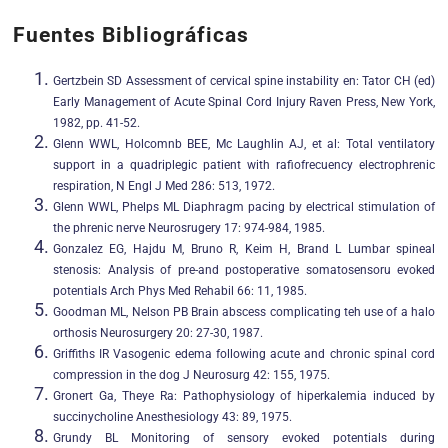
Fuentes Bibliográficas
Gertzbein SD Assessment of cervical spine instability en: Tator CH (ed)
Early Management of Acute Spinal Cord Injury Raven Press, New York,
1982, pp. 41-52.
Glenn WWL, Holcomnb BEE, Mc Laughlin AJ, et al: Total ventilatory
support in a quadriplegic patient with rafiofrecuency electrophrenic
respiration, N Engl J Med 286: 513, 1972.
Glenn WWL, Phelps ML Diaphragm pacing by electrical stimulation of
the phrenic nerve Neurosrugery 17: 974-984, 1985.
Gonzalez EG, Hajdu M, Bruno R, Keim H, Brand L Lumbar spineal
stenosis: Analysis of pre-and postoperative somatosensoru evoked
potentials Arch Phys Med Rehabil 66: 11, 1985.
Goodman ML, Nelson PB Brain abscess complicating teh use of a halo
orthosis Neurosurgery 20: 27-30, 1987.
Griffiths IR Vasogenic edema following acute and chronic spinal cord
compression in the dog J Neurosurg 42: 155, 1975.
Gronert Ga, Theye Ra: Pathophysiology of hiperkalemia induced by
succinycholine Anesthesiology 43: 89, 1975.
Grundy BL Monitoring of sensory evoked potentials during