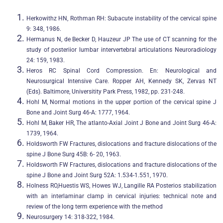
Herkowithz HN, Rothman RH: Subacute instability of the cervical spine
9: 348, 1986.
Hermanus N, de Becker D, Hauzeur JP The use of CT scanning for the
study of posteriior lumbar intervertebral articulations Neuroradiology
24: 159, 1983.
Heros RC Spinal Cord Compression. En: Neurological and
Neurosurgical Intensive Care. Ropper AH, Kennedy SK, Zervas NT
(Eds). Baltimore, Universitity Park Press, 1982, pp. 231-248.
Hohl M, Normal motions in the upper portion of the cervical spine J
Bone and Joint Surg 46-A: 1777, 1964.
Hohl M, Baker HR, The atlanto-Axial Joint J Bone and Joint Surg 46-A:
1739, 1964.
Holdsworth FW Fractures, dislocations and fracture dislocations of the
spine J Bone Surg 45B: 6- 20, 1963.
Holdsworth FW Fractures, dislocations and fracture dislocations of the
spine J Bone and Joint Surg 52A: 1.534-1.551, 1970.
Holness RO,Huestis WS, Howes WJ, Langille RA Posterios stabilization
with an interlaminar clamp in cervical injuries: technical note and
review of the long term experience with the method
Neurosurgery 14: 318-322, 1984.