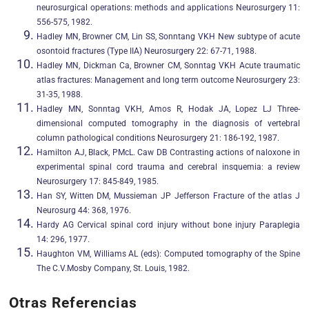
neurosurgical operations: methods and applications Neurosurgery 11:
556-575, 1982.
Hadley MN, Browner CM, Lin SS, Sonntang VKH New subtype of acute
osontoid fractures (Type IIA) Neurosurgery 22: 67-71, 1988.
Hadley MN, Dickman Ca, Browner CM, Sonntag VKH Acute traumatic
atlas fractures: Management and long term outcome Neurosurgery 23:
31-35, 1988.
Hadley MN, Sonntag VKH, Amos R, Hodak JA, Lopez LJ Three-
dimensional computed tomography in the diagnosis of vertebral
column pathological conditions Neurosurgery 21: 186-192, 1987.
Hamilton AJ, Black, PMcL. Caw DB Contrasting actions of naloxone in
experimental spinal cord trauma and cerebral insquemia: a review
Neurosurgery 17: 845-849, 1985.
Han SY, Witten DM, Mussieman JP Jefferson Fracture of the atlas J
Neurosurg 44: 368, 1976.
Hardy AG Cervical spinal cord injury without bone injury Paraplegia
14: 296, 1977.
Haughton VM, Williams AL (eds): Computed tomography of the Spine
The C.V.Mosby Company, St. Louis, 1982.
Otras Referencias