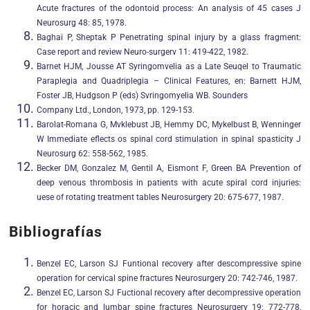
Acute fractures of the odontoid process: An analysis of 45 cases J
Neurosurg 48: 85, 1978.
Baghai P, Sheptak P Penetrating spinal injury by a glass fragment:
Case report and review Neuro-surgerv 11: 419-422, 1982.
Barnet HJM, Jousse AT Syringomvelia as a Late Seuqel to Traumatic
Paraplegia and Quadriplegia – Clinical Features, en: Barnett HJM,
Foster JB, Hudgson P (eds) Svringomyelia WB. Sounders
Company Ltd., London, 1973, pp. 129-153.
Barolat-Romana G, Mvklebust JB, Hemmy DC, Mykelbust B, Wenninger
W Immediate eflects os spinal cord stimulation in spinal spasticity J
Neurosurg 62: 558-562, 1985.
Becker DM, Gonzalez M, Gentil A, Eismont F, Green BA Prevention of
deep venous thrombosis in patients with acute spiral cord injuries:
uese of rotating treatment tables Neurosurgery 20: 675-677, 1987.
Bibliografías
Benzel EC, Larson SJ Funtional recovery after descompressive spine
operation for cervical spine fractures Neurosurgery 20: 742-746, 1987.
Benzel EC, Larson SJ Fuctional recovery after decompressive operation
for horacic and lumbar spine fractures Neurosurgery 19: 772-778,