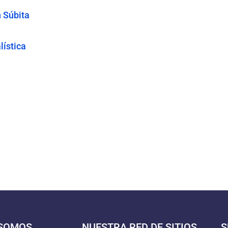
 Súbita
lística
 SOMOS
NUESTRA RED DE SITIOS
S