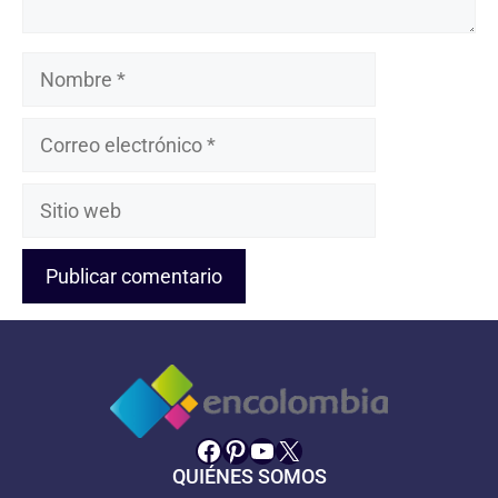
Nombre
Correo
electrónico
Sitio
web
Facebook
Pinterest
YouTube
X
QUIÉNES SOMOS