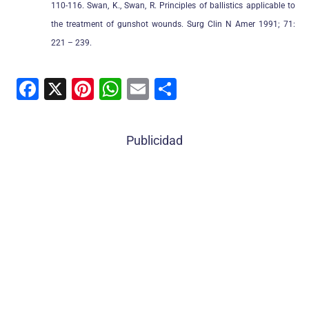
110-116. Swan, K., Swan, R. Principles of ballistics applicable to
the treatment of gunshot wounds. Surg Clin N Amer 1991; 71:
221 – 239.
F
X
Pi
W
E
C
a
nt
h
m
o
c
er
at
ai
m
Publicidad
e
e
s
l
p
b
st
A
ar
o
p
tir
o
p
k