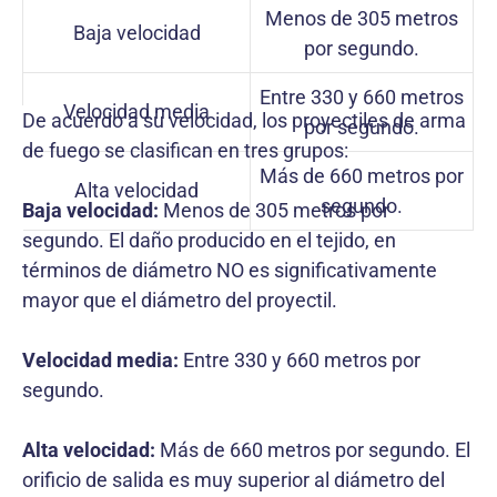
Menos de 305 metros
Baja velocidad
por segundo.
Entre 330 y 660 metros
Velocidad media
De acuerdo a su velocidad, los proyectiles de arma
por segundo.
de fuego se clasifican en tres grupos:
Más de 660 metros por
Alta velocidad
segundo.
Baja velocidad:
Menos de 305 metros por
segundo. El daño producido en el tejido, en
términos de diámetro NO es significativamente
mayor que el diámetro del proyectil.
Velocidad media:
Entre 330 y 660 metros por
segundo.
Alta velocidad:
Más de 660 metros por segundo. El
orificio de salida es muy superior al diámetro del