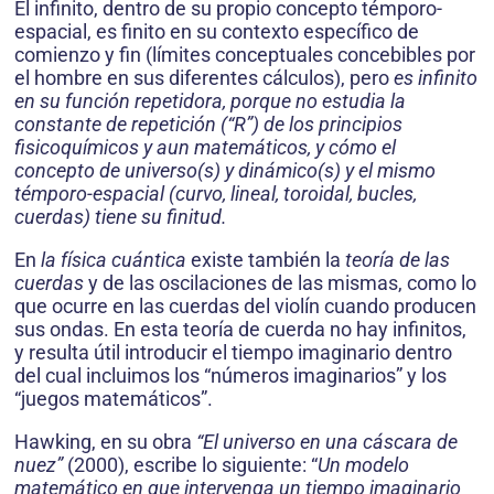
El infinito, dentro de su propio concepto témporo-
espacial, es finito en su contexto específico de
comienzo y fin (límites conceptuales concebibles por
el hombre en sus diferentes cálculos), pero
es infinito
en su función repetidora, porque no estudia la
constante de repetición (“R”) de los principios
fisicoquímicos y aun matemáticos, y cómo el
concepto de universo(s) y dinámico(s) y el mismo
témporo-espacial (curvo, lineal, toroidal, bucles,
cuerdas) tiene su finitud.
En
la física cuántica
existe también la
teoría de las
cuerdas
y de las oscilaciones de las mismas, como lo
que ocurre en las cuerdas del violín cuando producen
sus ondas. En esta teoría de cuerda no hay infinitos,
y resulta útil introducir el tiempo imaginario dentro
del cual incluimos los “números imaginarios” y los
“juegos matemáticos”.
Hawking, en su obra
“El universo en una cáscara de
nuez”
(2000), escribe lo siguiente: “
Un modelo
matemático en que intervenga un tiempo imaginario