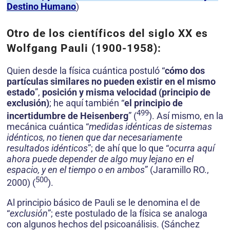
Destino Humano
)
Otro de los científicos del siglo XX es
Wolfgang Pauli
(1900-1958):
Quien desde la física cuántica postuló “
cómo dos
partículas similares no pueden existir en el mismo
estado
”,
posición y misma velocidad (principio de
exclusión)
; he aquí también “
el principio de
499
incertidumbre de Heisenberg
” (
). Así mismo, en la
mecánica cuántica “
medidas idénticas de sistemas
idénticos, no tienen que dar necesariamente
resultados idénticos
”; de ahí que lo que “
ocurra aquí
ahora puede depender de algo muy lejano en el
espacio, y en el tiempo o en ambos
” (Jaramillo RO.,
500
2000) (
).
Al principio básico de Pauli se le denomina el de
“
exclu­
sión
”; este postulado de la física se analoga
con algunos hechos del psicoanálisis. (Sánchez