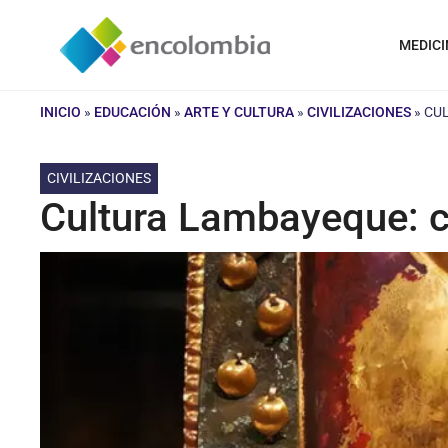
Saltar
al
MEDICI
contenido
INICIO
»
EDUCACIÓN
»
ARTE Y CULTURA
»
CIVILIZACIONES
»
CUL
CIVILIZACIONES
Cultura Lambayeque: ca