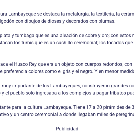
ra Lambayeque se destaca la metalurgia, la textilería, la cerámic
 algodón con dibujos de dioses y decorados con plumas.
, plata y tumbaga que es una aleación de cobre y oro; con estos 
estacan los tumis que es un cuchillo ceremonial; los tocados que 
taca el Huaco Rey que era un objeto con cuerpos redondos, con pi
n de preferencia colores como el gris y el negro. Y en menor medi
ural muy importante de los Lambayeques, construyeron grandes c
 y el pueblo solo ingresaba a los complejos a pagar tributos pue
rtante para la cultura Lambayeque. Tiene 17 a 20 pirámides de 
tivo y un centro ceremonial a donde llegaban miles de peregrin
Publicidad