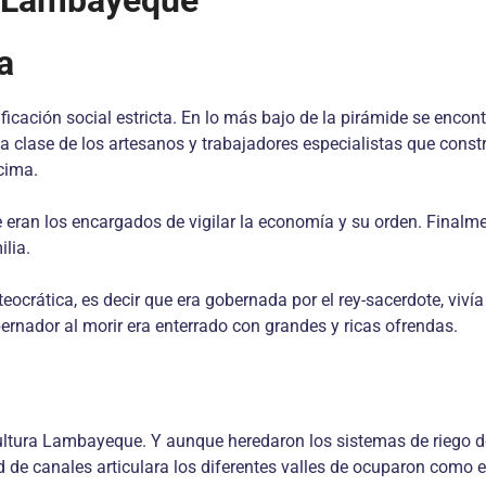
ra Lambayeque
a
ficación social estricta. En lo más bajo de la pirámide se encon
la clase de los artesanos y trabajadores especialistas que constr
 cima.
eran los encargados de vigilar la economía y su orden. Finalment
ilia.
 teocrática, es decir que era gobernada por el rey-sacerdote, viv
ernador al morir era enterrado con grandes y ricas ofrendas.
 cultura Lambayeque. Y aunque heredaron los sistemas de riego d
ed de canales articulara los diferentes valles de ocuparon como