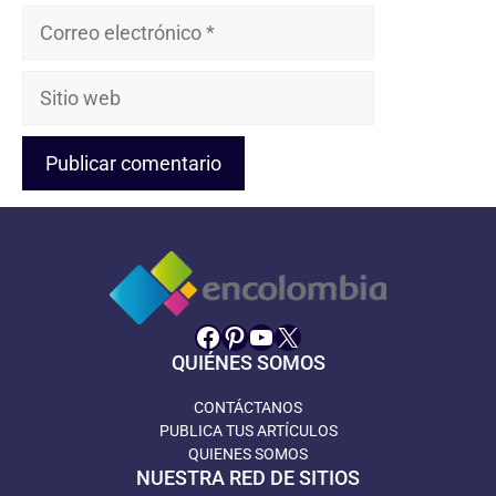
Correo
electrónico
Sitio
web
Facebook
Pinterest
YouTube
X
QUIÉNES SOMOS
CONTÁCTANOS
PUBLICA TUS ARTÍCULOS
QUIENES SOMOS
NUESTRA RED DE SITIOS