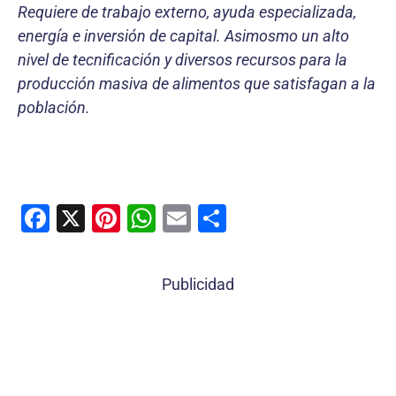
Requiere de trabajo externo, ayuda especializada,
energía e inversión de capital. Asimosmo un alto
nivel de tecnificación y diversos recursos para la
producción masiva de alimentos que satisfagan a la
población.
F
X
Pi
W
E
C
a
nt
h
m
o
c
er
at
ai
m
Publicidad
e
e
s
l
p
b
st
A
ar
o
p
tir
o
p