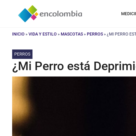
Saltar
al
MEDICI
contenido
INICIO
»
VIDA Y ESTILO
»
MASCOTAS
»
PERROS
»
¿MI PERRO ES
PERROS
¿Mi Perro está Deprim