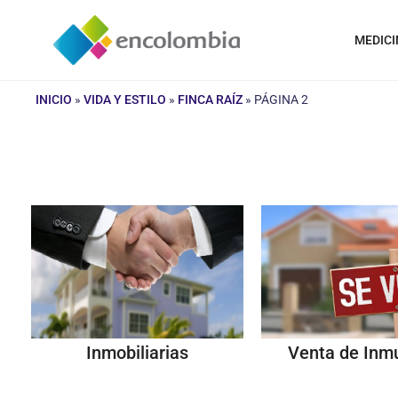
Saltar
al
MEDICI
contenido
INICIO
»
VIDA Y ESTILO
»
FINCA RAÍZ
»
PÁGINA 2
Inmobiliarias
Venta de Inm