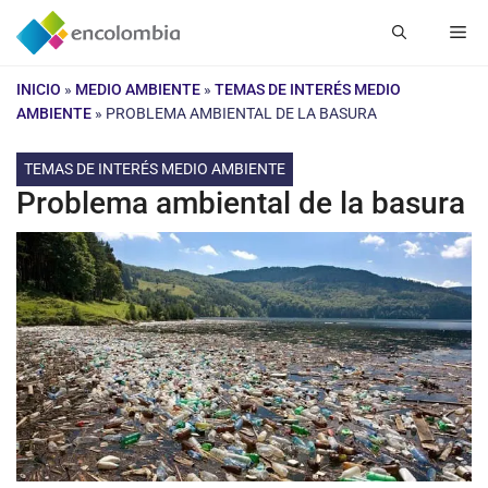
Saltar
Me
al
contenido
INICIO
»
MEDIO AMBIENTE
»
TEMAS DE INTERÉS MEDIO
AMBIENTE
»
PROBLEMA AMBIENTAL DE LA BASURA
TEMAS DE INTERÉS MEDIO AMBIENTE
Problema ambiental de la basura