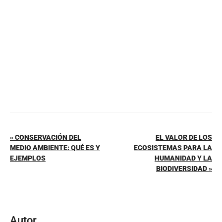
o
p
k
« CONSERVACIÓN DEL
EL VALOR DE LOS
MEDIO AMBIENTE: QUÉ ES Y
ECOSISTEMAS PARA LA
EJEMPLOS
HUMANIDAD Y LA
BIODIVERSIDAD »
Autor