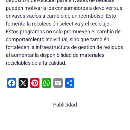
depósito y devolución para envases de bebidas
pueden motivar a los consumidores a devolver sus
envases vacíos a cambio de un reembolso. Esto
fomenta la recolección selectiva y el reciclaje.
Estos programas no solo promueven el cambio de
comportamiento individual, sino que también
fortalecen la infraestructura de gestión de residuos
al aumentar la disponibilidad de
materiales
reciclables de alta calidad
.
F
X
Pi
W
E
C
a
nt
h
m
o
c
er
at
ai
m
Publicidad
e
e
s
l
p
b
st
A
ar
o
p
tir