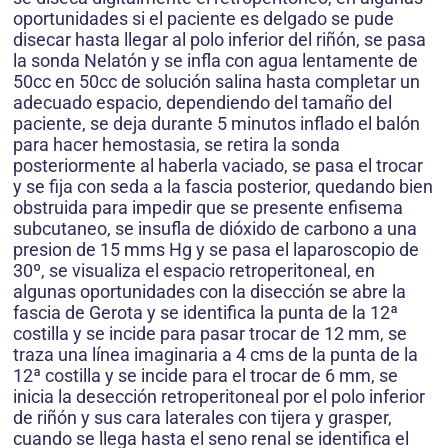
oportunidades si el paciente es delgado se pude
disecar hasta llegar al polo inferior del riñón, se pasa
la sonda Nelatón y se infla con agua lentamente de
50cc en 50cc de solución salina hasta completar un
adecuado espacio, dependiendo del tamaño del
paciente, se deja durante 5 minutos inflado el balón
para hacer hemostasia, se retira la sonda
posteriormente al haberla vaciado, se pasa el trocar
y se fija con seda a la fascia posterior, quedando bien
obstruida para impedir que se presente enfisema
subcutaneo, se insufla de dióxido de carbono a una
presion de 15 mms Hg y se pasa el laparoscopio de
30º, se visualiza el espacio retroperitoneal, en
algunas oportunidades con la disección se abre la
fascia de Gerota y se identifica la punta de la 12ª
costilla y se incide para pasar trocar de 12 mm, se
traza una línea imaginaria a 4 cms de la punta de la
12ª costilla y se incide para el trocar de 6 mm, se
inicia la desección retroperitoneal por el polo inferior
de riñón y sus cara laterales con tijera y grasper,
cuando se llega hasta el seno renal se identifica el