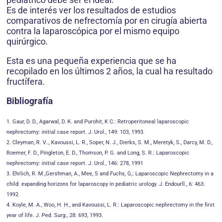
Es de interés ver los resultados de estudios
comparativos de nefrectomía por en cirugía abierta
contra la laparoscópica por el mismo equipo
quirúrgico.
Esta es una pequeña experiencia que se ha
recopilado en los últimos 2 años, la cual ha resultado
fructífera.
Bibliografía
1. Gaur, D. D., Agarwal, D. K. and Purohit, K C.: Retroperitoneal laparoscopic
nephrectomy: initial case report. J. Urol., 149: 103, 1993.
2. Cleyman, R. V.., Kavoussi, L. R., Soper, N. J., Dierks, S. M., Meretyk, S., Darcy, M. D.,
Roemer, F. D., Pingleton, E. D., Thomson, P. G. and Long, S. R.: Laparoscopic
nephrectomy: initial case report. J. Urol., 146: 278, 1991
3. Ehrlich, R. M.,Gershman, A., Mee, S and Fuchs, G,: Laparoscopic Nephrectomy in a
child: expanding horizons for laparoscopy in pediatric urology. J. Endourll., 6: 463.
1992.
4. Koyle, M. A., Woo, H. H., and Kavoussi, L. R.: Laparoscopic nephrectomy in the first
year of life. J. Ped. Surg., 28: 693, 1993.