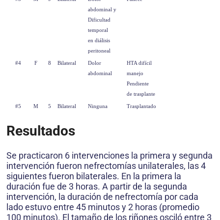
abdominal y
Dificultad
temporal
en diálisis
peritoneal
#4
F
8
Bilateral
Dolor
HTA difícil
abdominal
manejo
Pendiente
de trasplante
#5
M
5
Bilateral
Ninguna
Trasplantado
Resultados
Se practicaron 6 intervenciones la primera y segunda
intervención fueron nefrectomías unilaterales, las 4
siguientes fueron bilaterales. En la primera la
duración fue de 3 horas. A partir de la segunda
intervención, la duración de nefrectomía por cada
lado estuvo entre 45 minutos y 2 horas (promedio
100 minutos). El tamaño de los riñones osciló entre 3