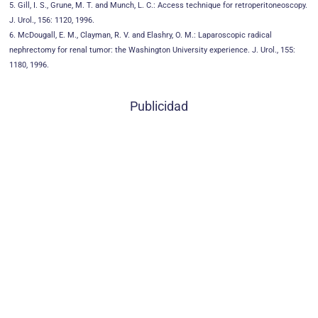
5. Gill, I. S., Grune, M. T. and Munch, L. C.: Access technique for retroperitoneoscopy.
J. Urol., 156: 1120, 1996.
6. McDougall, E. M., Clayman, R. V. and Elashry, O. M.: Laparoscopic radical
nephrectomy for renal tumor: the Washington University experience. J. Urol., 155:
1180, 1996.
Publicidad