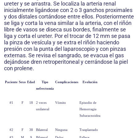
ureter y se arrastra. Se localiza la arteria renal
inicialmente ligándose con 2 o 3 ganchos proximales
y dos dístales cortándose entre ellos. Posteriormente
se liga y corta la vena similar a la arteria, con el riñón
libre de vasos se diseca sus bordes, finalmente se
liga y corta el ureter. Por el trocar de 12 mm se pasa
la pinza de vesícula y se extra el riñón haciendo
presión con la punta del laparoscopio y con pinzas
externas. Se revisa el sangrado, se evacua el gas
dejándose dren retroperitoneal y cerrándose la piel
con prolene.
Paciente
Sexo
Edad
Tipo
Complicaciones
Evolución
nefrectomía
#1
F
18
2 veces
Vómito
Episodio de
unilateral
Hemorragia
Subaracnoidea
#2
F
38
Bilateral
Ninguna
Trasplantado
#3
M
9
Bilateral
Dolor
Fallece